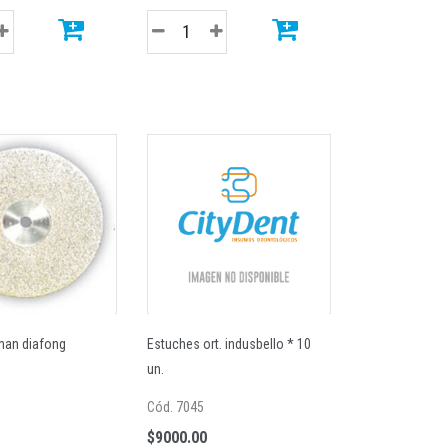
man diafong
Estuches ort. indusbello * 10
un.
Cód. 7045
$9000.00