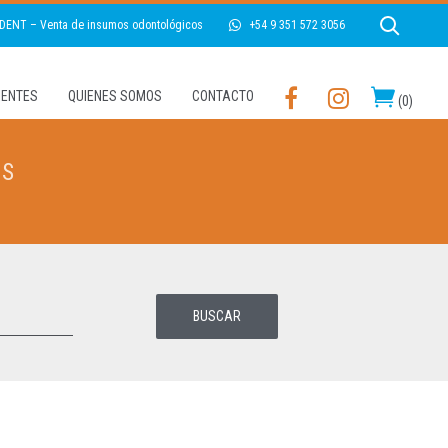
 DENT – Venta de insumos odontológicos
+54 9 351 572 3056
LIENTES
QUIENES SOMOS
CONTACTO
(
0
)
OS