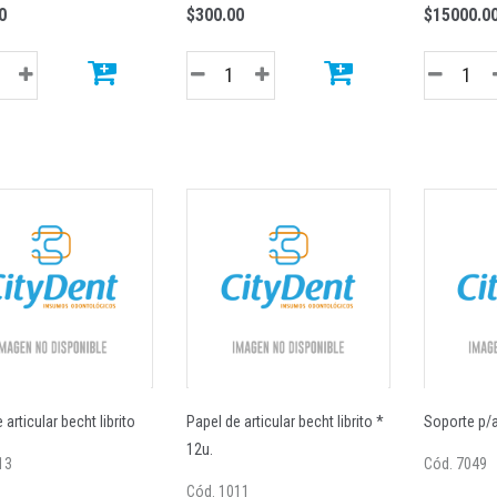
0
$300.00
$15000.0
 articular becht librito
Papel de articular becht librito *
Soporte p/a
12u.
13
Cód. 7049
Cód. 1011