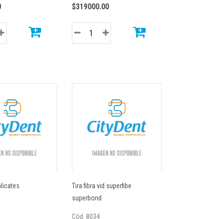
0
$319000.00
licates
Tira fibra vid superfibe
superbond
Cód. 8034