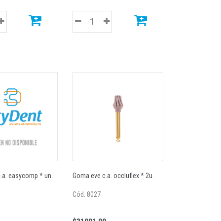
Ucla calc. c/hex. 5.1
Tubo simple p/adh ur 6/7 imd m
.a. easycomp * un.
Goma eve c.a. occluflex * 2u.
Cód. 8027