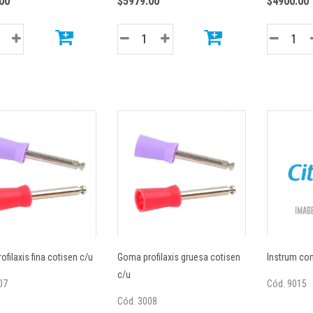
00
$5979.00
$4900.00
filaxis fina cotisen c/u
Goma profilaxis gruesa cotisen
Instrum co
c/u
07
Cód. 9015
Cód. 3008