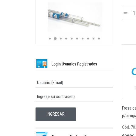
encion 020
Varilla acero rectangular 17*25
Fresa ca
p/cirug
Cód. 70