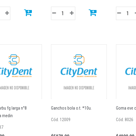
Varilla acero 032
Ucla calc. s/hex. 3.4
rbu fg larga n°8
Ganchos bola o.t. *10u.
Goma eve c
ia medin
Cód. 12009
Cód. 8026
37