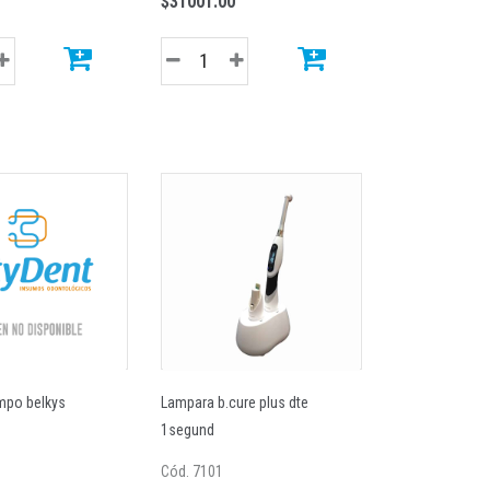
$31001.00
mpo belkys
Lampara b.cure plus dte
1segund
Cód. 7101