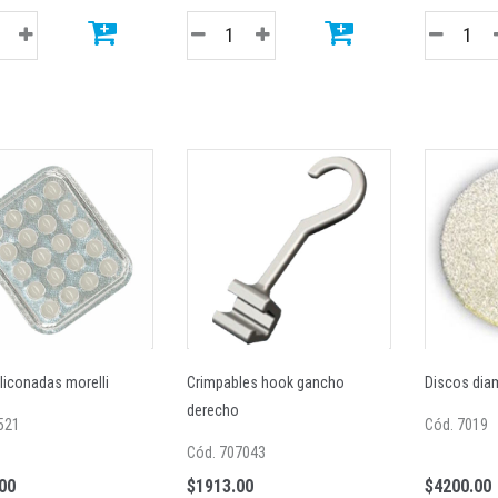
iliconadas morelli
Crimpables hook gancho
Discos dia
derecho
521
Cód. 7019
Cód. 707043
00
$1913.00
$4200.00