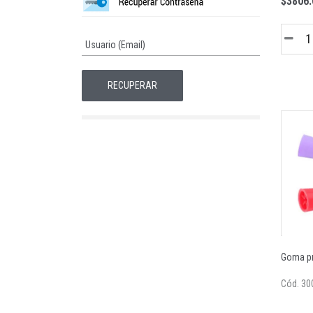
$3806.
Goma pro
Cód. 30