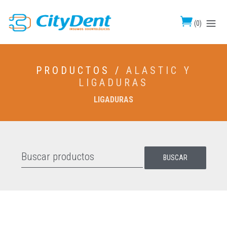
(
0
)
PRODUCTOS /
ALASTIC Y
LIGADURAS
LIGADURAS