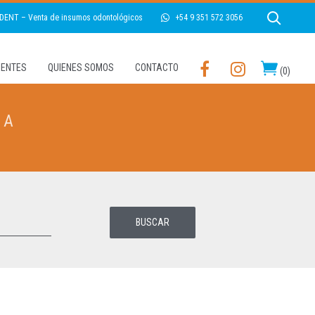
 DENT – Venta de insumos odontológicos
+54 9 351 572 3056
LIENTES
QUIENES SOMOS
CONTACTO
(
0
)
EA