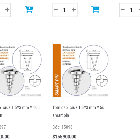
b. cruz 1.5*3 mm * 10u
Torn cab. cruz 1.5*3 mm * 5u
in
smart pin
097
Cód. 15096
0.00
$155900.00