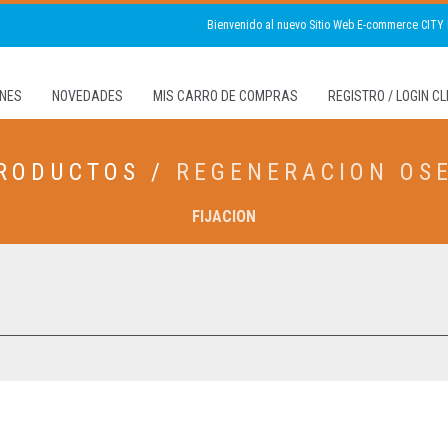
Bienvenido al nuevo Sitio Web E-commerce CITY
NES
NOVEDADES
MIS CARRO DE COMPRAS
REGISTRO / LOGIN C
RODUCTOS /
REGENERACION OS
FIJACION