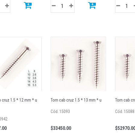
b cruz 1.5 * 12 mm * u
Torn cab cruz 1.5 * 13 mm * u
Torn cab cr
Cód. 15093
Cód. 15088
0942
.00
$33450.00
$52970.0