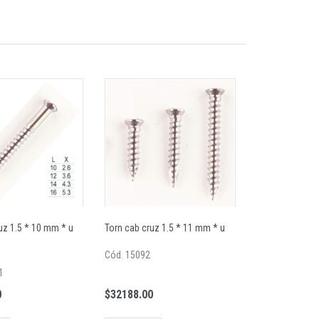
uz 1.5 * 10 mm * u
Torn cab cruz 1.5 * 11 mm * u
Cód. 15092
1
0
$32188.00