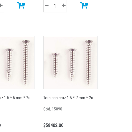
uz 1.5 * 5 mm * 2u
Torn cab cruz 1.5 * 7 mm * 2u
Cód. 15090
0
$58402.00