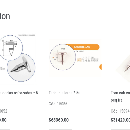
ion
a cortas reforzadas * 5
Tachuela larga * 5u.
Torn cab cr
peq fra
Cód. 15086
0852
Cód. 15094
.00
$63360.00
$31429.0