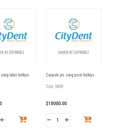
. carg later belkys
Carpule jer. carg post belkys
Tijera castro vi
Cód. 3009
Cód. 1600025
0
$18000.00
$35944.00