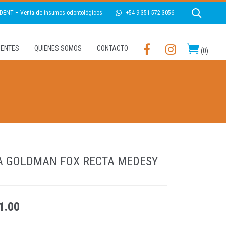
 DENT – Venta de insumos odontológicos
+54 9 351 572 3056
LIENTES
QUIENES SOMOS
CONTACTO
(
0
)
A GOLDMAN FOX RECTA MEDESY
1.00