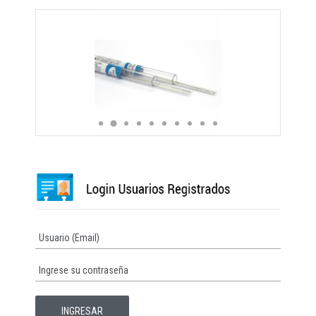
Varilla acero rectangular 17*25