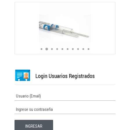
Varilla acero rectangular 17*25